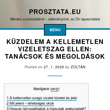
S
k
PROSZTATA.EU
i
Minden a prosztatáról – véleményünk, az Ön tapasztalata
p
t
MENU
o
c
KÜZDELEM A KELLEMETLEN
o
VIZELETSZAG ELLEN:
n
TANÁCSOK ÉS MEGOLDÁSOK
t
e
Posted on
27. 1. 2025
by
ZOLTÁN
n
t
Navigace
[
skrýt
]
1
A kellemetlen szagú vizelet tünetei és jelei
2
Mit jelent – lehetséges okok
3
Hogyan támogathatjuk a húgyutak egészségét?