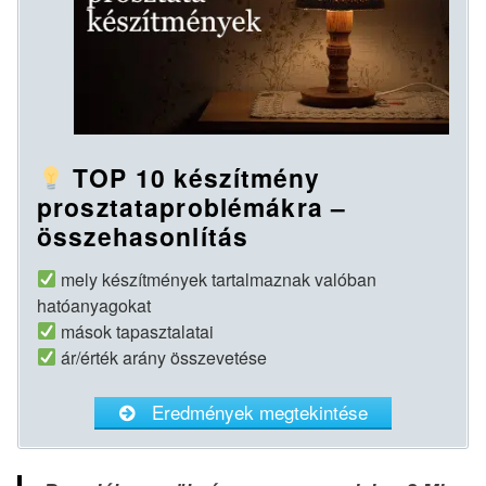
TOP 10 készítmény
prosztataproblémákra –
összehasonlítás
mely készítmények tartalmaznak valóban
hatóanyagokat
mások tapasztalatai
ár/érték arány összevetése
Eredmények megtekintése