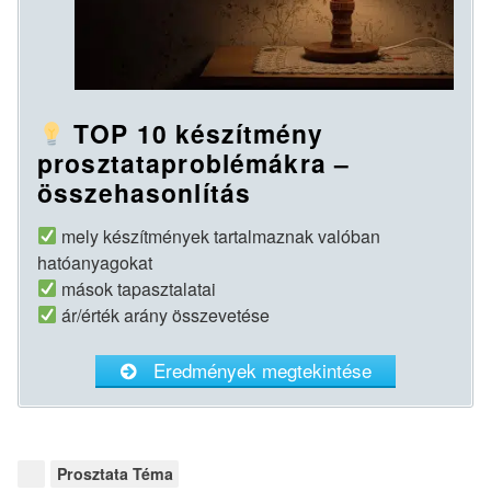
TOP 10 készítmény
prosztataproblémákra –
összehasonlítás
mely készítmények tartalmaznak valóban
hatóanyagokat
mások tapasztalatai
ár/érték arány összevetése
Eredmények megtekintése
C
Prosztata Téma