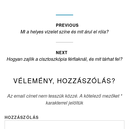
a
t
e
g
B
PREVIOUS
o
P
Mi a helyes vizelet színe és mit árul el róla?
r
e
i
r
j
e
e
e
s
v
NEXT
:
g
N
Hogyan zajlik a cisztoszkópia férfiaknál, és mit tárhat fel?
i
y
e
o
x
z
u
VÉLEMÉNY, HOZZÁSZÓLÁS?
t
s
é
p
p
s
o
o
Az email címet nem tesszük közzé.
A kötelező mezőket
*
n
s
s
karakterrel jelöltük
a
t
t
v
:
:
HOZZÁSZÓLÁS
i