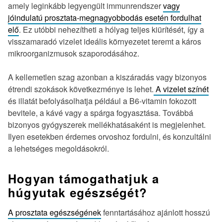
amely leginkább legyengült immunrendszer
vagy
jóindulatú prosztata-megnagyobbodás esetén fordulhat
elő
. Ez utóbbi nehezítheti a hólyag teljes kiürítését, így a
visszamaradó vizelet ideális környezetet teremt a káros
mikroorganizmusok szaporodásához.
A kellemetlen szag azonban a kiszáradás vagy bizonyos
étrendi szokások következménye is lehet.
A vizelet színét
és illatát befolyásolhatja például a B6-vitamin fokozott
bevitele, a kávé vagy a spárga fogyasztása. Továbbá
bizonyos gyógyszerek mellékhatásaként is megjelenhet.
Ilyen esetekben érdemes orvoshoz fordulni, és konzultálni
a lehetséges megoldásokról.
Hogyan támogathatjuk a
húgyutak egészségét?
A prosztata egészségének
fenntartásához ajánlott hosszú