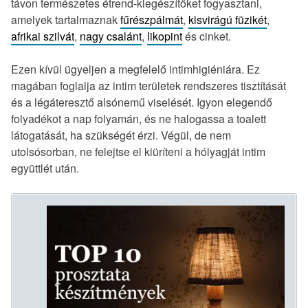
távon természetes étrend-kiegészítőket fogyasztani,
amelyek tartalmaznak
fűrészpálmát
,
kisvirágú füzikét
,
afrikai szilvát
,
nagy csalánt
,
likopint
és cinket.
Ezen kívül ügyeljen a megfelelő intimhigiéniára. Ez
magában foglalja az intim területek rendszeres tisztítását
és a légáteresztő alsónemű viselését. Igyon elegendő
folyadékot a nap folyamán, és ne halogassa a toalett
látogatását, ha szükségét érzi. Végül, de nem
utolsósorban, ne felejtse el kiüríteni a hólyagját intim
együttlét után.