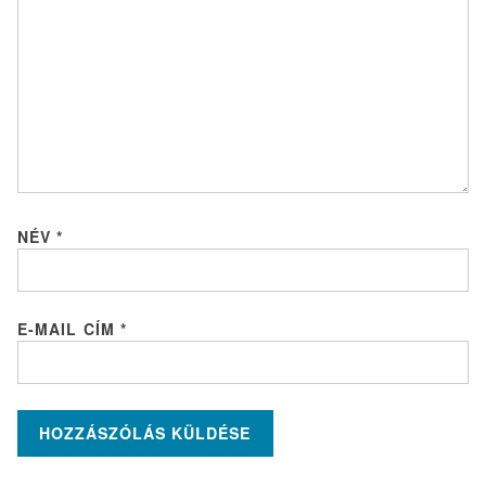
g
á
c
i
ó
NÉV
*
E-MAIL CÍM
*